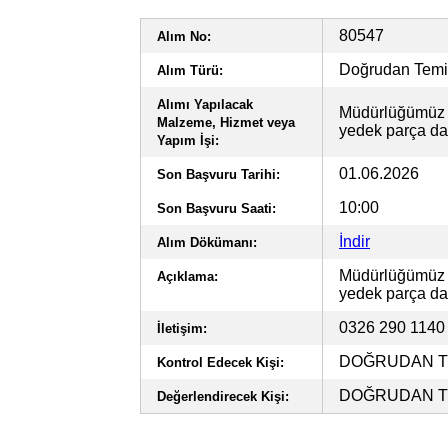
80547
Alım No:
Doğrudan Tem
Alım Türü:
Alımı Yapılacak
Müdürlüğümüz b
Malzeme, Hizmet veya
yedek parça dah
Yapım İşi:
01.06.2026
Son Başvuru Tarihi:
10:00
Son Başvuru Saati:
İndir
Alım Dökümanı:
Müdürlüğümüz b
Açıklama:
yedek parça dah
0326 290 114
İletişim:
DOĞRUDAN TE
Kontrol Edecek Kişi:
DOĞRUDAN TE
Değerlendirecek Kişi: