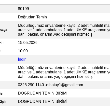
80199
Doğrudan Temin
Müdürlüğümüz envanterine kayıtlı 2 adet muhtelif ma
aracı ve 1 adet ambulans, 1 adet UMKE araçlarının 
 veya
dahil bakım, onarım ,yağ değişimi hizmet işi
15.05.2026
hi:
10:00
i:
İndir
Müdürlüğümüz envanterine kayıtlı 2 adet muhtelif ma
aracı ve 1 adet ambulans, 1 adet UMKE araçlarının 
dahil bakım, onarım, yağ değişimi hizmet işi
0326 290 1140
-dthatay1@gmail.com
DOĞRUDAN TEMİN BİRİMİ
şi:
DOGRUDAN TEMİN BİRİMİ
işi: