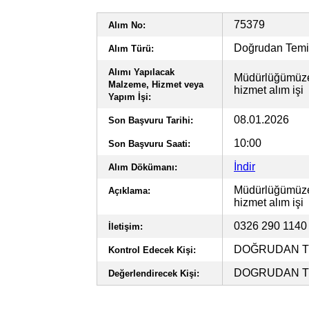
75379
Alım No:
Doğrudan Tem
Alım Türü:
Alımı Yapılacak
Müdürlüğümüze 
Malzeme, Hizmet veya
hizmet alım işi
Yapım İşi:
08.01.2026
Son Başvuru Tarihi:
10:00
Son Başvuru Saati:
İndir
Alım Dökümanı:
Müdürlüğümüze 
Açıklama:
hizmet alım işi
0326 290 114
İletişim:
DOĞRUDAN TE
Kontrol Edecek Kişi:
DOGRUDAN TE
Değerlendirecek Kişi: