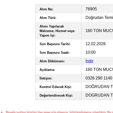
76905
Alım No:
Doğrudan Tem
Alım Türü:
Alımı Yapılacak
160 TON MUC
Malzeme, Hizmet veya
Yapım İşi:
12.02.2026
Son Başvuru Tarihi:
10:00
Son Başvuru Saati:
İndir
Alım Dökümanı:
160 TON MUC
Açıklama:
0326 290 114
İletişim:
DOĞRUDAN TE
Kontrol Edecek Kişi:
DOGRUDAN TE
Değerlendirecek Kişi:
Burada verilen bilgiler ilan amacıyla olmayıp, bilgilendirmeye yöneliktir. Bu n