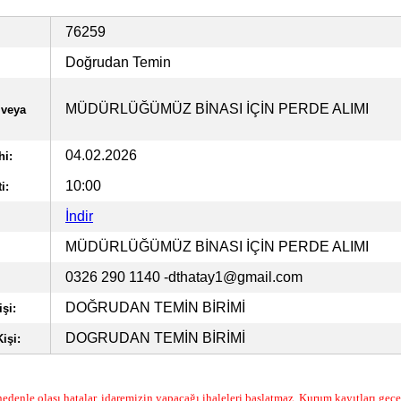
76259
Doğrudan Temin
MÜDÜRLÜĞÜMÜZ BİNASI İÇİN PERDE ALIMI
 veya
04.02.2026
hi:
10:00
i:
İndir
MÜDÜRLÜĞÜMÜZ BİNASI İÇİN PERDE ALIMI
0326 290 1140
-dthatay1@gmail.com
DOĞRUDAN TEMİN BİRİMİ
şi:
DOGRUDAN TEMİN BİRİMİ
işi:
edenle olası hatalar, idaremizin yapacağı ihaleleri başlatmaz. Kurum kayıtları geçer