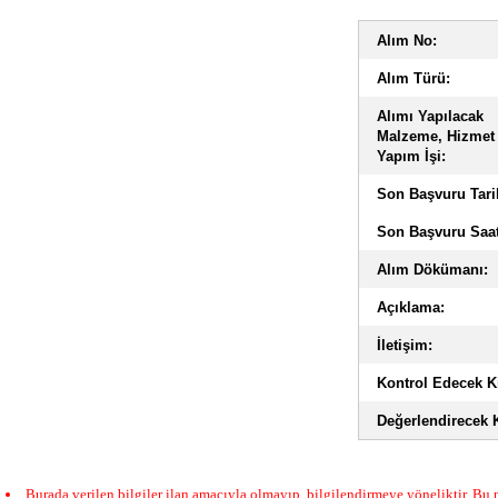
Alım No:
Alım Türü:
Alımı Yapılacak
Malzeme, Hizmet
Yapım İşi:
Son Başvuru Tari
Son Başvuru Saat
Alım Dökümanı:
Açıklama:
İletişim:
Kontrol Edecek Ki
Değerlendirecek K
Burada verilen bilgiler ilan amacıyla olmayıp, bilgilendirmeye yöneliktir. Bu n