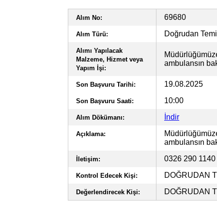
69680
Alım No:
Doğrudan Tem
Alım Türü:
Alımı Yapılacak
Müdürlüğümüze 
Malzeme, Hizmet veya
ambulansın bak
Yapım İşi:
19.08.2025
Son Başvuru Tarihi:
10:00
Son Başvuru Saati:
İndir
Alım Dökümanı:
Müdürlüğümüze 
Açıklama:
ambulansın bak
0326 290 114
İletişim:
DOĞRUDAN TE
Kontrol Edecek Kişi:
DOĞRUDAN TE
Değerlendirecek Kişi: