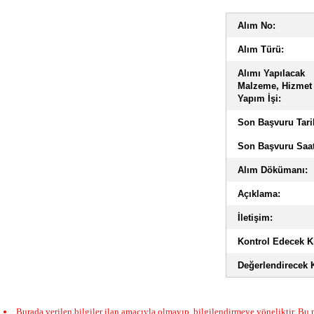
Alım No:
Alım Türü:
Alımı Yapılacak
Malzeme, Hizmet
Yapım İşi:
Son Başvuru Tari
Son Başvuru Saat
Alım Dökümanı:
Açıklama:
İletişim:
Kontrol Edecek Ki
Değerlendirecek K
Burada verilen bilgiler ilan amacıyla olmayıp, bilgilendirmeye yöneliktir. Bu n