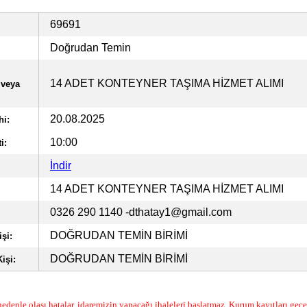
69691
Doğrudan Temin
14 ADET KONTEYNER TAŞIMA HİZMET ALIMI
 veya
20.08.2025
hi:
10:00
i:
İndir
14 ADET KONTEYNER TAŞIMA HİZMET ALIMI
0326 290 1140
-dthatay1@gmail.com
DOĞRUDAN TEMİN BİRİMİ
şi:
DOĞRUDAN TEMİN BİRİMİ
işi:
edenle olası hatalar, idaremizin yapacağı ihaleleri başlatmaz. Kurum kayıtları geçer