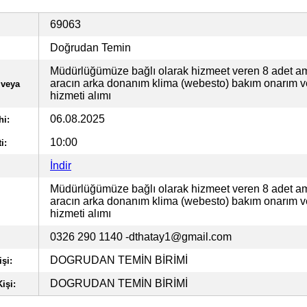
69063
Doğrudan Temin
Müdürlüğümüze bağlı olarak hizmeet veren 8 adet a
aracın arka donanım klima (webesto) bakım onarım 
 veya
hizmeti alımı
06.08.2025
hi:
10:00
i:
İndir
Müdürlüğümüze bağlı olarak hizmeet veren 8 adet a
aracın arka donanım klima (webesto) bakım onarım 
hizmeti alımı
0326 290 1140
-dthatay1@gmail.com
DOGRUDAN TEMİN BİRİMİ
şi:
DOGRUDAN TEMİN BİRİMİ
işi: