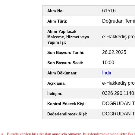
61516
Alım No:
Doğrudan Tem
Alım Türü:
Alımı Yapılacak
e-Hakkediş progr
Malzeme, Hizmet veya
Yapım İşi:
26.02.2025
Son Başvuru Tarihi:
10:00
Son Başvuru Saati:
İndir
Alım Dökümanı:
e-Hakkediş progr
Açıklama:
0326 290 114
İletişim:
DOGRUDAN TE
Kontrol Edecek Kişi:
DOGRUDAN TE
Değerlendirecek Kişi:
Burada verilen bilgiler ilan amacıyla olmayıp, bilgilendirmeye yöneliktir. Bu n