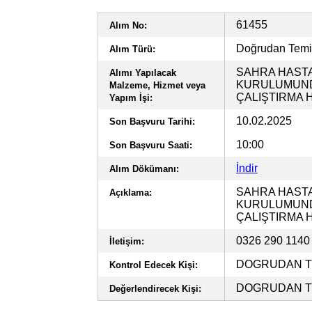
61455
Alım No:
Doğrudan Tem
Alım Türü:
SAHRA HASTA
Alımı Yapılacak
KURULUMUNDA
Malzeme, Hizmet veya
ÇALIŞTIRMA H
Yapım İşi:
10.02.2025
Son Başvuru Tarihi:
10:00
Son Başvuru Saati:
İndir
Alım Dökümanı:
SAHRA HASTA
Açıklama:
KURULUMUNDA
ÇALIŞTIRMA H
0326 290 114
İletişim:
DOGRUDAN TE
Kontrol Edecek Kişi:
DOGRUDAN TE
Değerlendirecek Kişi: