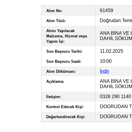
61459
Alım No:
Doğrudan Tem
Alım Türü:
Alımı Yapılacak
ANA BİNA VE 
Malzeme, Hizmet veya
DAHİL SÖKÜM
Yapım İşi:
11.02.2025
Son Başvuru Tarihi:
10:00
Son Başvuru Saati:
İndir
Alım Dökümanı:
ANA BİNA VE 
Açıklama:
DAHİL SÖKÜM
0326 290 114
İletişim:
DOGRUDAN TE
Kontrol Edecek Kişi:
DOGRUDAN TE
Değerlendirecek Kişi: