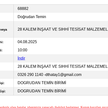
68882
Doğrudan Temin
28 KALEM İNŞAAT VE SIHHİ TESİSAT MALZEMELE
 veya
04.08.2025
hi:
10:00
i:
İndir
28 KALEM İNŞAAT VE SIHHİ TESİSAT MALZEMELE
0326 290 1140
-dthatay1@gmail.com
DOGRUDAN TEMİN BİRİMİ
şi:
DOGRUDAN TEMİN BİRİMİ
işi:
edenle olası hatalar, idaremizin yapacağı ihaleleri başlatmaz. Kurum kayıtları geçer