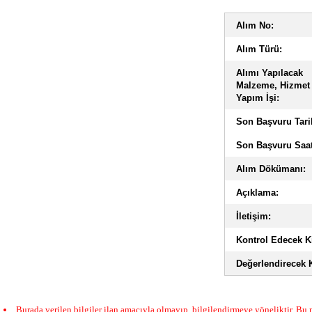
Alım No:
Alım Türü:
Alımı Yapılacak
Malzeme, Hizmet
Yapım İşi:
Son Başvuru Tari
Son Başvuru Saat
Alım Dökümanı:
Açıklama:
İletişim:
Kontrol Edecek Ki
Değerlendirecek K
Burada verilen bilgiler ilan amacıyla olmayıp, bilgilendirmeye yöneliktir. Bu n