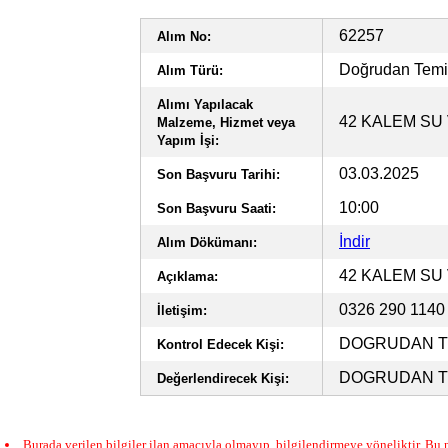
62257
Alım No:
Doğrudan Tem
Alım Türü:
Alımı Yapılacak
42 KALEM SU 
Malzeme, Hizmet veya
Yapım İşi:
03.03.2025
Son Başvuru Tarihi:
10:00
Son Başvuru Saati:
İndir
Alım Dökümanı:
42 KALEM SU 
Açıklama:
0326 290 114
İletişim:
DOGRUDAN TE
Kontrol Edecek Kişi:
DOGRUDAN TE
Değerlendirecek Kişi:
Burada verilen bilgiler ilan amacıyla olmayıp, bilgilendirmeye yöneliktir. Bu n