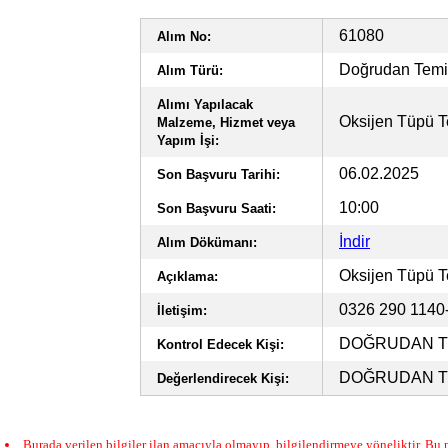
61080
Alım No:
Doğrudan Tem
Alım Türü:
Alımı Yapılacak
Oksijen Tüpü T
Malzeme, Hizmet veya
Yapım İşi:
06.02.2025
Son Başvuru Tarihi:
10:00
Son Başvuru Saati:
İndir
Alım Dökümanı:
Oksijen Tüpü T
Açıklama:
0326 290 114
İletişim:
DOĞRUDAN TE
Kontrol Edecek Kişi:
DOĞRUDAN TE
Değerlendirecek Kişi:
Burada verilen bilgiler ilan amacıyla olmayıp, bilgilendirmeye yöneliktir. Bu n