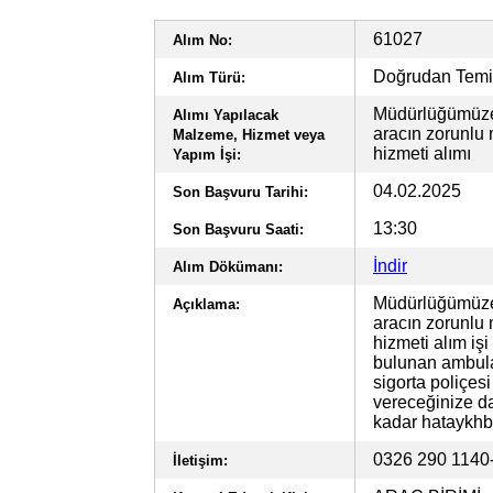
61027
Alım No:
Doğrudan Tem
Alım Türü:
Müdürlüğümüze 
Alımı Yapılacak
aracın zorunlu 
Malzeme, Hizmet veya
hizmeti alımı
Yapım İşi:
04.02.2025
Son Başvuru Tarihi:
13:30
Son Başvuru Saati:
İndir
Alım Dökümanı:
Müdürlüğümüze 
Açıklama:
aracın zorunlu 
hizmeti alım işi
bulunan ambulan
sigorta poliçesi
vereceğinize dai
kadar
hataykhb
0326 290 114
İletişim: