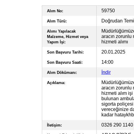
59750
Alım No:
Doğrudan Tem
Alım Türü:
Müdürlüğümüze 
Alımı Yapılacak
aracın zorunlu 
Malzeme, Hizmet veya
hizmeti alımı
Yapım İşi:
20.01.2025
Son Başvuru Tarihi:
14:00
Son Başvuru Saati:
İndir
Alım Dökümanı:
Müdürlüğümüze 
Açıklama:
aracın zorunlu 
hizmeti alım işi
bulunan ambulan
sigorta poliçesi
vereceğinize dai
kadar
hataykhb
0326 290 114
İletişim: